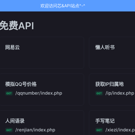
欢迎访问芯&API站点^-^
免费API
网易云
懒人听书
模拟QQ号价格
获取IP归属地
/qqnumber/index.php
/ip/index.php
GET
GET
人间语录
手写笔记
/renjian/index.php
/xiezi/index.
GET
GET