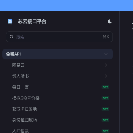
芯云接口平台
⌘K
免费API
网易云
懒人听书
每日一言
GET
模拟QQ号价格
GET
获取IP归属地
GET
身份证归属地
GET
人间语录
GET