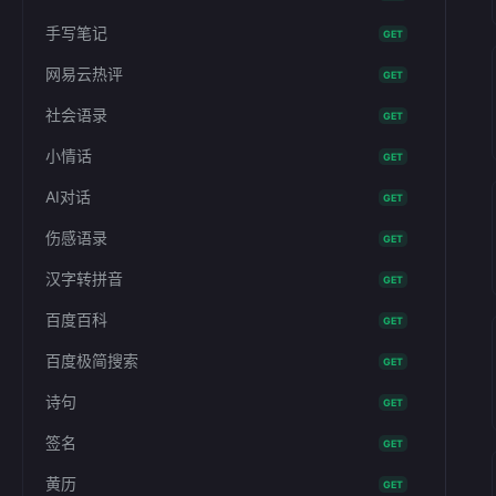
手写笔记
GET
网易云热评
GET
社会语录
GET
小情话
GET
AI对话
GET
伤感语录
GET
汉字转拼音
GET
百度百科
GET
百度极简搜索
GET
诗句
GET
签名
GET
黄历
GET