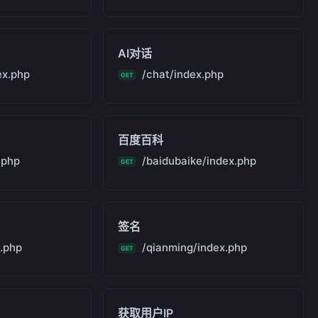
AI对话
ex.php
/chat/index.php
GET
百度百科
.php
/baidubaike/index.php
GET
签名
x.php
/qianming/index.php
GET
获取用户IP