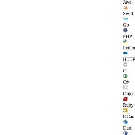
Java
Swift
Go
PHP
Pytho
HTT
C
C#
Objec
Ruby
OCam
Dart