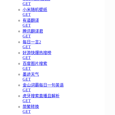
GET
小米随机壁纸
GET
有道翻译
GET
腾讯翻译君
GET
每日一言2
GET
好游快爆热搜榜
GET
百度图片搜索
GET
墨迹天气
GET
金山词霸每日一句英语
GET
虎牙搜索直播且解析
GET
简繁转换
GET