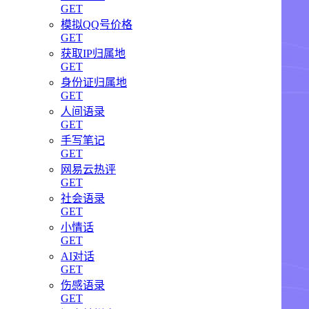
GET
模拟QQ号价格
GET
获取IP归属地
GET
身份证归属地
GET
人间语录
GET
手写笔记
GET
网易云热评
GET
社会语录
GET
小情话
GET
AI对话
GET
伤感语录
GET