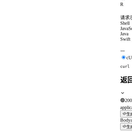
R
请求
Shell
JavaSc
Java
Swift
c
curl
返
🟢
200
applic
生
Body
生