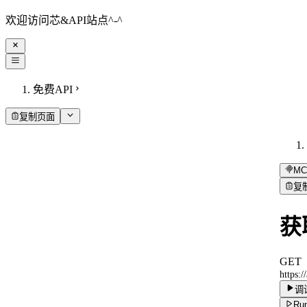
欢迎访问芯&API站点^-^
免费API
复制页面
MC
复
获
GET
https:
调
Run