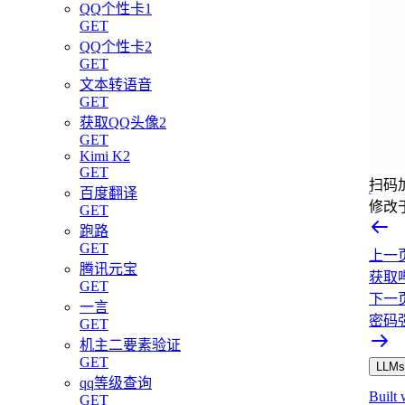
QQ个性卡1
GET
QQ个性卡2
GET
文本转语音
GET
获取QQ头像2
GET
Kimi K2
GET
扫码
百度翻译
修改
GET
跑路
GET
上一
腾讯元宝
获取
GET
下一
一言
密码
GET
机主二要素验证
GET
LLMs.
qq等级查询
Built 
GET