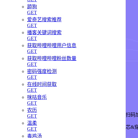
舔狗
GET
爱奇艺搜索推荐
GET
播客关键词搜索
GET
获取哔哩哔哩用户信息
GET
获取哔哩哔哩粉丝数量
GET
密码强度检测
GET
在线时间获取
GET
咪咕音乐
GET
农历
扫码
GET
温柔
芯&
GET
毒鸡汤