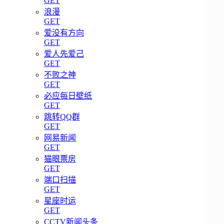
GET
浪漫
GET
爱没有方向
GET
爱人先爱己
GET
不败之神
GET
必应每日壁纸
GET
跳转QQ群
GET
网易新闻
GET
猫眼票房
GET
端口扫描
GET
星座时运
GET
CCTV新闻头条