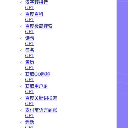
汉字转拼音
GET
百度百科
GET
百度极简搜索
GET
诗句
GET
签名
GET
黄历
GET
获取QQ昵称
GET
获取用户IP
GET
百度关键词搜索
GET
支付宝语言到账
GET
骚话
GET