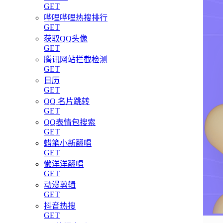
GET
哔哩哔哩热搜排行
GET
获取QQ头像
GET
腾讯网站拦截检测
GET
日历
GET
QQ 名片跳转
GET
QQ表情包搜索
GET
蜡笔小新翻唱
GET
懒洋洋翻唱
GET
动漫剪辑
GET
抖音热搜
GET