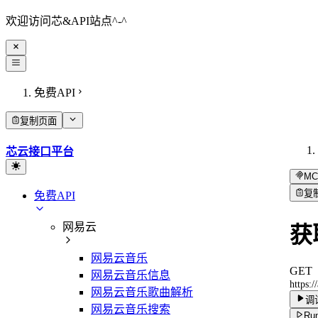
欢迎访问芯&API站点^-^
免费API
复制页面
芯云接口平台
MC
复
免费API
网易云
获
网易云音乐
GET
网易云音乐信息
https:
网易云音乐歌曲解析
调
网易云音乐搜索
Run