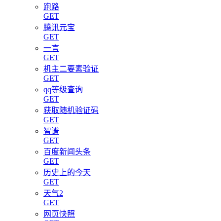
跑路
GET
腾讯元宝
GET
一言
GET
机主二要素验证
GET
qq等级查询
GET
获取随机验证码
GET
智谱
GET
百度新闻头条
GET
历史上的今天
GET
天气2
GET
网页快照