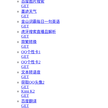
百度图片搜索
GET
墨迹天气
GET
金山词霸每日一句英语
GET
虎牙搜索直播且解析
GET
简繁转换
GET
QQ个性卡1
GET
QQ个性卡2
GET
文本转语音
GET
获取QQ头像2
GET
Kimi K2
GET
百度翻译
GET