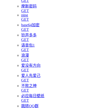
GET
摩斯密码
GET
ping
GET
base64加密
GET
铃声多多
GET
语音包1
GET
浪漫
GET
爱没有方向
GET
爱人先爱己
GET
不败之神
GET
必应每日壁纸
GET
跳转QQ群