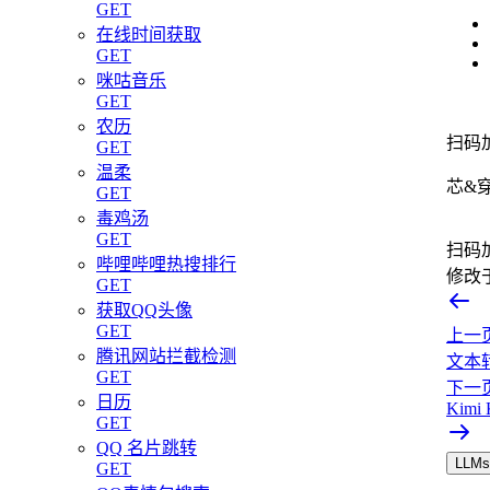
GET
在线时间获取
GET
咪咕音乐
GET
农历
扫码
GET
温柔
芯&
GET
毒鸡汤
GET
扫码
哔哩哔哩热搜排行
修改
GET
获取QQ头像
GET
上一
腾讯网站拦截检测
文本
GET
下一
日历
Kimi 
GET
QQ 名片跳转
LLMs.
GET