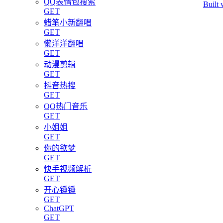
QQ表情包搜索
Built 
GET
蜡笔小新翻唱
GET
懒洋洋翻唱
GET
动漫剪辑
GET
抖音热搜
GET
QQ热门音乐
GET
小姐姐
GET
你的欲梦
GET
快手视频解析
GET
开心锤锤
GET
ChatGPT
GET