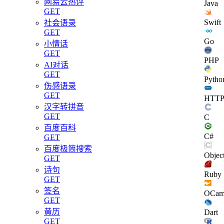
网易云热评
Java
GET
Swift
社会语录
GET
Go
小情话
GET
PHP
AI对话
GET
Pytho
伤感语录
GET
HTT
汉字转拼音
GET
C
百度百科
C#
GET
百度极简搜索
Objec
GET
诗句
Ruby
GET
签名
OCam
GET
黄历
Dart
GET