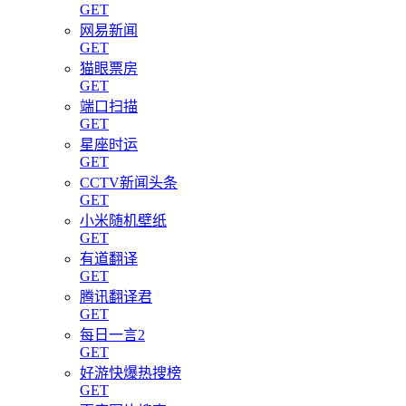
GET
网易新闻
GET
猫眼票房
GET
端口扫描
GET
星座时运
GET
CCTV新闻头条
GET
小米随机壁纸
GET
有道翻译
GET
腾讯翻译君
GET
每日一言2
GET
好游快爆热搜榜
GET