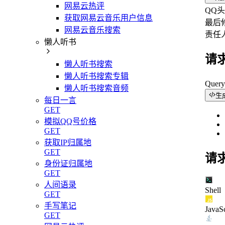
网易云热评
QQ头
获取网易云音乐用户信息
最后
网易云音乐搜索
责任
懒人听书
请
懒人听书搜索
懒人听书搜索专辑
Quer
懒人听书搜索音频
生
每日一言
GET
模拟QQ号价格
GET
获取IP归属地
GET
请
身份证归属地
GET
人间语录
Shell
GET
手写笔记
JavaSc
GET