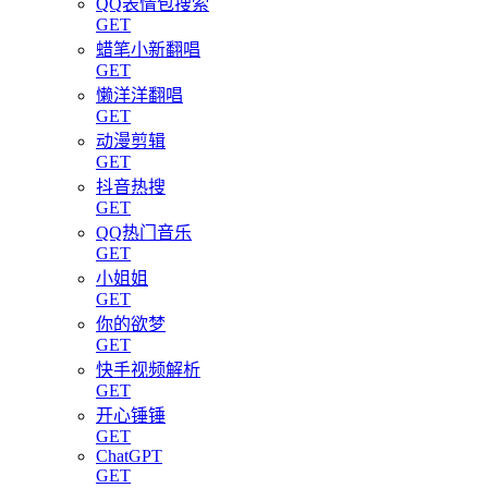
QQ表情包搜索
GET
蜡笔小新翻唱
GET
懒洋洋翻唱
GET
动漫剪辑
GET
抖音热搜
GET
QQ热门音乐
GET
小姐姐
GET
你的欲梦
GET
快手视频解析
GET
开心锤锤
GET
ChatGPT
GET