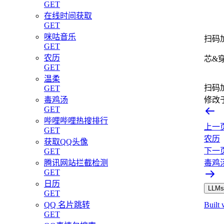
GET
在线时间获取
GET
咪咕音乐
扫码
GET
农历
芯&
GET
温柔
扫码
GET
修改
毒鸡汤
GET
哔哩哔哩热搜排行
上一
GET
农历
获取QQ头像
下一
GET
毒鸡
腾讯网站拦截检测
GET
日历
LLMs.
GET
Built 
QQ 名片跳转
GET