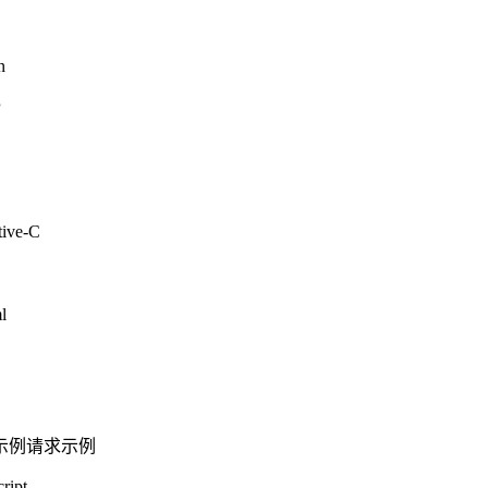
n
P
tive-C
l
示例
请求示例
ript