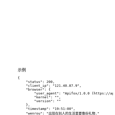
示例
{
"status"
:
200
,
"client_ip"
:
"121.40.87.9"
,
"browser"
:
{
"user_agent"
:
"Apifox/1.0.0 (https://ap
"kernel"
:
""
,
"version"
:
""
}
,
"timestamp"
:
"19:51:00"
,
"wenrou"
:
"出现在别人的生活里要像份礼物."