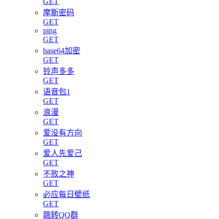
GET
摩斯密码
GET
ping
GET
base64加密
GET
铃声多多
GET
语音包1
GET
浪漫
GET
爱没有方向
GET
爱人先爱己
GET
不败之神
GET
必应每日壁纸
GET
跳转QQ群