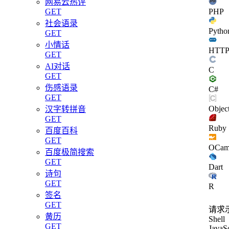
网易云热评
GET
PHP
社会语录
Pytho
GET
小情话
HTT
GET
AI对话
C
GET
伤感语录
C#
GET
Objec
汉字转拼音
GET
Ruby
百度百科
GET
OCam
百度极简搜索
GET
Dart
诗句
GET
R
签名
GET
请求
黄历
Shell
GET
JavaSc