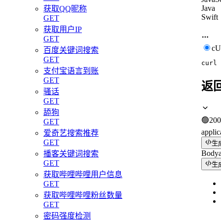
Java
获取QQ昵称
Swift
GET
获取用户IP
GET
c
百度关键词搜索
GET
curl
支付宝语言到账
GET
返
骚话
GET
舔狗
🟢
200
GET
applic
爱奇艺搜索推荐
GET
生
Body
播客关键词搜索
GET
生
获取哔哩哔哩用户信息
GET
获取哔哩哔哩粉丝数量
GET
密码强度检测