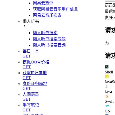
网易云热评
语录
获取网易云音乐用户信息
最后
网易云音乐搜索
责任
懒人听书
请
懒人听书搜索
懒人听书搜索专辑
无
懒人听书搜索音频
每日一言
请
GET
模拟QQ号价格
GET
Shell
获取IP归属地
GET
JavaSc
身份证归属地
GET
Java
人间语录
GET
Swift
手写笔记
GET
Go