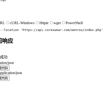
URL
cURL-Windows
Httpie
wget
PowerShell
--location
'https://api.corexwear.com/wenrou/index.php'
回响应
成功
ation/json
成代码
application/json
成代码