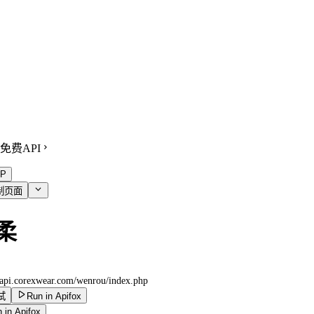
免费API
P
制页面
柔
//api.corexwear.com
/wenrou/index.php
试
Run in Apifox
 in Apifox